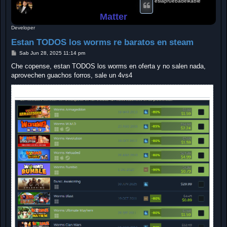
eslapruebadelkable
Matter
Developer
Estan TODOS los worms re baratos en steam
M
Sab Jun 28, 2025 11:14 pm
e
n
Che copense, estan TODOS los worms en oferta y no salen nada,
s
aprovechen guachos forros, sale un 4vs4
a
j
e
ADJUNTOS