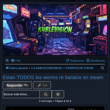
FAQ
Registrarse
Identificarse
B
Índice general
LA KABLECOMUNIDAD
OFERTAS DE STEAM
u
Estan TODOS los worms re baratos en steam
s
Responder
c
a
Buscar
Búsqueda avanzada
r
3 mensajes • Página
1
de
1