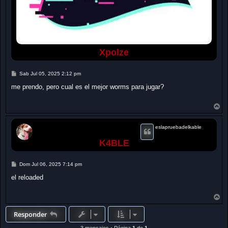
Xpolze
M
Sab Jul 05, 2025 2:12 pm
e
n
me prendo, pero cual es el mejor worms para jugar?
s
a
j
A
e
r
r
i
eslapruebadelkable
b
K4BLE
a
M
Dom Jul 06, 2025 7:14 pm
e
n
el reloaded
s
a
j
A
e
r
r
Responder
i
b
3 mensajes • Página
1
de
1