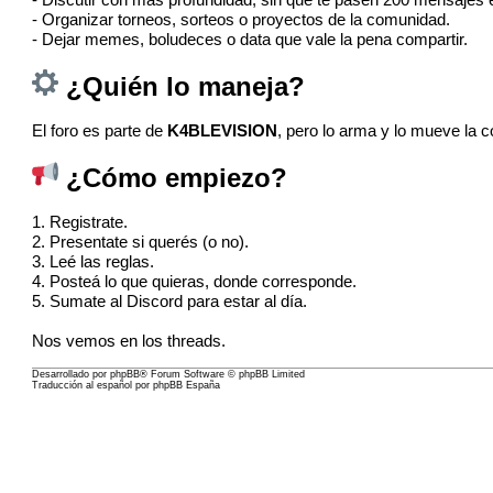
- Discutir con más profundidad, sin que te pasen 200 mensajes 
- Organizar torneos, sorteos o proyectos de la comunidad.
- Dejar memes, boludeces o data que vale la pena compartir.
¿Quién lo maneja?
El foro es parte de
K4BLEVISION
, pero lo arma y lo mueve la 
¿Cómo empiezo?
1. Registrate.
2. Presentate si querés (o no).
3. Leé las
reglas
.
4. Posteá lo que quieras, donde corresponde.
5. Sumate al Discord para estar al día.
Nos vemos en los threads.
Desarrollado por
phpBB
® Forum Software © phpBB Limited
Traducción al español por
phpBB España