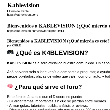
Kablevision
El foro del kable
https://kablevision.com/
Bienvenidos a KABLEVISION (¿Qué mierda es
https://kablevision.com/viewtopic.php?t=14
Bienvenidos a KABLEVISION (¿Qué mierda es esto?
por
K4BLE
¿Qué es K4BLEVISION?
K4BLEVISION
es el foro oficial de nuestra comunidad. Un espa
Acá no venís solo a leer: venís a compartir, a preguntar, a ayud
juegos pixelados, placas de video que valen como un auto, y to
¿Para qué sirve el foro?
Este foro está para lo que el Discord no puede:
- Guardar temas importantes sin que se pierdan entre memes.
- Armar guías, tutoriales, builds, análisis o reviews.