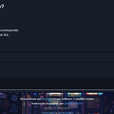
o?
 corresponde.
al día.
Desarrollado por
phpBB
® Forum Software © phpBB Limited
Traducción al español por
phpBB España
phpBB
Reactions
Privacidad
|
Condiciones