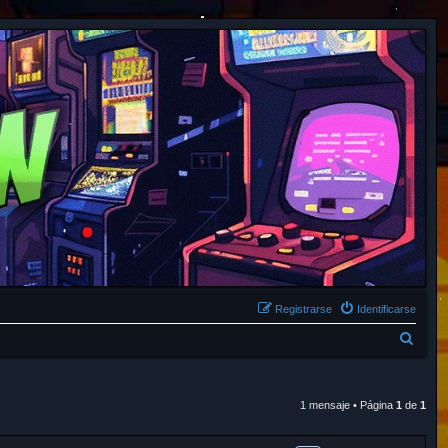
Registrarse
Identificarse
B
u
s
1 mensaje • Página
1
de
1
c
a