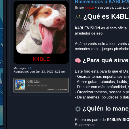
Bienvenidos a KABLEVI
M
por
K4BLE
»
Sab Jun 28, 2025 11:
e
n
¿Qué es K4BL
s
a
j
K4BLEVISION
es el foro oficia
e
alrededor de eso.
Acá no venís solo a leer: venís 
netcodes rotos, juegos pixelado
K4BLE
¿Para qué sirve 
Mensajes:
24
Este foro está para lo que el Di
Registrado:
Lun Jun 23, 2025 8:21 pm
- Guardar temas importantes si
K4BLE.-
- Armar guías, tutoriales, builds,
Desconectado
- Discutir con más profundidad,
perfil
|
agregar
- Organizar torneos, sorteos o 
- Dejar memes, boludeces o data
¿Quién lo mane
El foro es parte de
K4BLEVISI
Sugerencias.