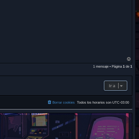
A
r
1 mensaje • Página
1
de
1
r
i
b
a
Ir a
Borrar cookies
Todos los horarios son
UTC-03:00