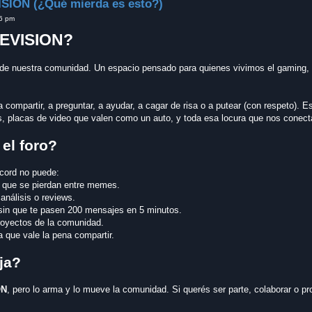
SION (¿Qué mierda es esto?)
26 pm
EVISION?
l de nuestra comunidad. Un espacio pensado para quienes vivimos el gaming, 
a compartir, a preguntar, a ayudar, a cagar de risa o a putear (con respeto).
s, placas de video que valen como un auto, y toda esa locura que nos conect
el foro?
scord no puede:
n que se pierdan entre memes.
 análisis o reviews.
 sin que te pasen 200 mensajes en 5 minutos.
proyectos de la comunidad.
 que vale la pena compartir.
ja?
ON
, pero lo arma y lo mueve la comunidad. Si querés ser parte, colaborar o 